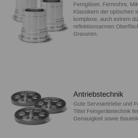
Ferngläser, Fernrohre, M
Klassikern der optischen In
komplexe, auch extrem dü
reflektionsarmen Oberfläc
Gravuren.
Antriebstechnik
Gute Servoantriebe und Fü
Tittel Feingerätetechnik fe
Genauigkeit sowie Bautei