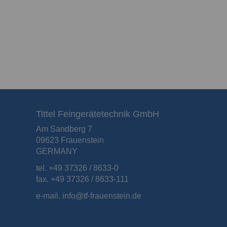
Tittel Feingerätetechnik GmbH
Am Sandberg 7
09623 Frauenstein
GERMANY
tel. +49 37326 / 8633-0
fax. +49 37326 / 8633-111
e-mail.
info
@
tf-frauenstein.de