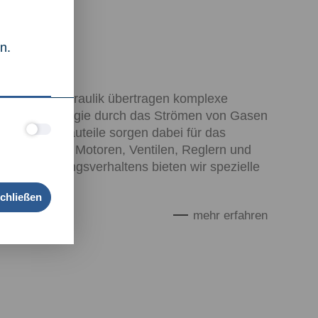
n.
matik und Hydraulik übertragen komplexe
ssysteme Energie durch das Strömen von Gasen
 Präzisionsbauteile sorgen dabei für das
on Pumpen, Motoren, Ventilen, Reglern und
 des Strömungsverhaltens bieten wir spezielle
Schließen
mehr erfahren