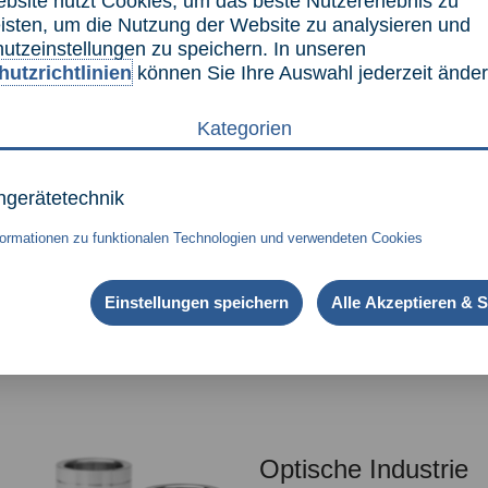
bsite
nutzt Cookies, um das beste Nutzererlebnis zu
isten, um die Nutzung der
Website
zu analysieren und
utzeinstellungen zu speichern. In unseren
utzrichtlinien
können Sie Ihre Auswahl jederzeit änder
Fluidtechnik
Kategorien
In der Fluidtechnik, Pneu
Antriebs- und Steuerung
ingerätetechnik
und Flüssigkeiten. Unsere
optimale Zusammenspiel v
formationen zu funktionalen Technologien und verwendeten Cookies
Sensorik. Zur Optimierung
Oberflächenstrukturen.
Einstellungen speichern
Alle Akzeptieren & 
Optische Industrie