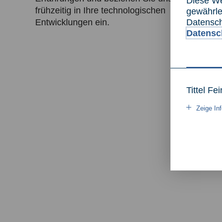
Diese
We
frühzeitig in Ihre technologischen
gewährle
Datensch
Entwicklungen ein.
Datensch
Tittel Fe
Zeige In